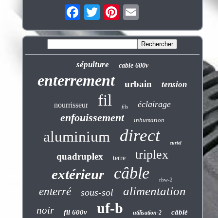
sépulture
cable 600v
enterrement
urbain
tension
fil
éclairage
nourrisseur
fils
enfouissement
inhumation
direct
aluminium
curiel
triplex
quadruplex
terre
câble
extérieur
rhw-2
alimentation
enterré
sous-sol
uf-b
noir
fil 600v
câblé
utilisation-2