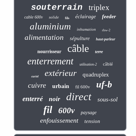
souterrain
triplex
éclairage
feeder
cable 600v
solide
fils
aluminium
inhumation
rhw-2
alimentation
sépulture
haut-parleur
câble
nourrisseur
terre
enterrement
câblé
utilisation-2
extérieur
quadruplex
curiel
uf-b
cuivre
urbain
fil 600v
direct
enterré
noir
sous-sol
fil
600v
paysage
enfouissement
tension