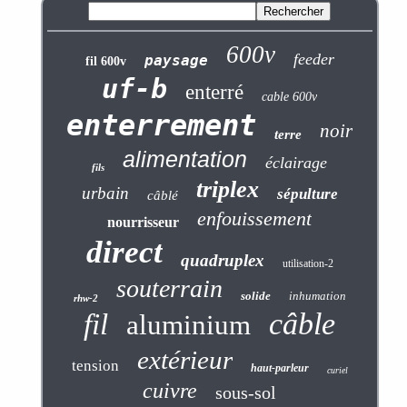
600v
feeder
paysage
fil 600v
uf-b
enterré
cable 600v
enterrement
noir
terre
alimentation
éclairage
fils
triplex
urbain
sépulture
câblé
enfouissement
nourrisseur
direct
quadruplex
utilisation-2
souterrain
solide
inhumation
rhw-2
câble
fil
aluminium
extérieur
tension
haut-parleur
curiel
cuivre
sous-sol