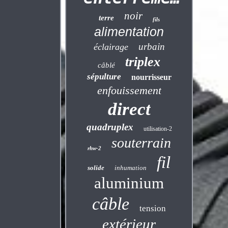
noir
terre
fils
alimentation
urbain
éclairage
triplex
câblé
sépulture
nourrisseur
enfouissement
direct
quadruplex
utilisation-2
souterrain
rhw-2
fil
solide
inhumation
aluminium
câble
tension
extérieur