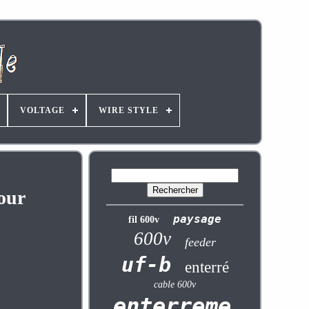
VOLTAGE
WIRE STYLE
our
paysage
fil 600v
600v
feeder
uf-b
enterré
cable 600v
enterrement