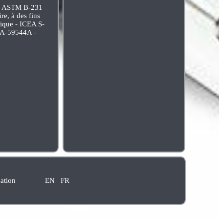
s - ASTM B-231
e, à des fins
nique - ICEA S-
A-A-59544A -
sation
EN
FR