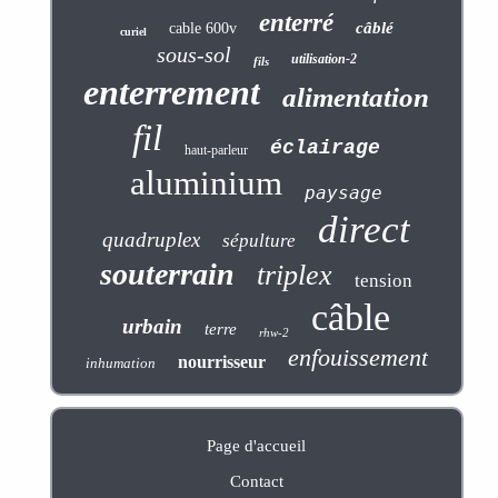
enterré
câblé
cable 600v
curiel
sous-sol
utilisation-2
fils
enterrement
alimentation
fil
éclairage
haut-parleur
aluminium
paysage
direct
quadruplex
sépulture
souterrain
triplex
tension
câble
urbain
terre
rhw-2
enfouissement
nourrisseur
inhumation
Page d'accueil
Contact