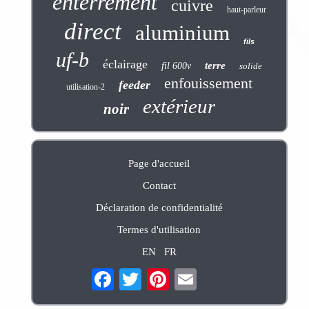
enterrement
cuivre
haut-parleur
direct
aluminium
fils
uf-b
éclairage
terre
fil 600v
solide
enfouissement
feeder
utilisation-2
extérieur
noir
Page d'accueil
Contact
Déclaration de confidentialité
Termes d'utilisation
EN
FR