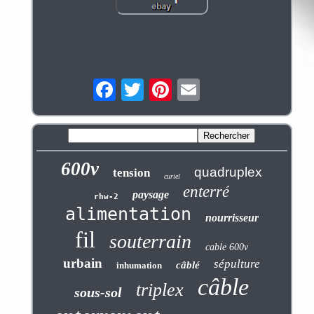
600v
quadruplex
tension
curiel
enterré
paysage
rhw-2
alimentation
nourrisseur
fil
souterrain
cable 600v
urbain
sépulture
câblé
inhumation
câble
triplex
sous-sol