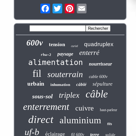
600v
quadruplex
tension
curiel
enterré
paysage
rhw-2
alimentation
nourrisseur
fil
souterrain
cable 600v
urbain
sépulture
câblé
inhumation
câble
triplex
sous-sol
enterrement
cuivre
haut-parleur
direct
aluminium
fils
uf-b
éclairage
terre
fil 600v
solide