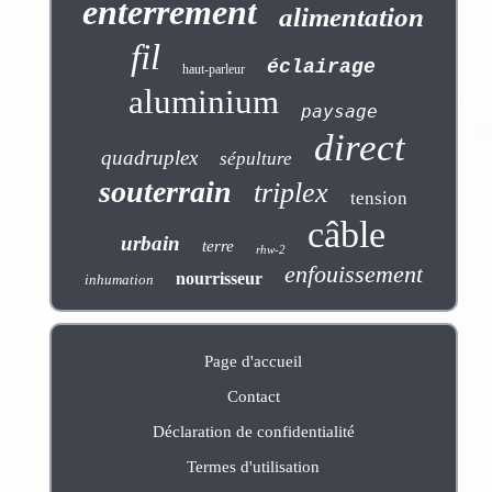
enterrement
alimentation
fil
éclairage
haut-parleur
aluminium
paysage
direct
quadruplex
sépulture
souterrain
triplex
tension
câble
urbain
terre
rhw-2
enfouissement
nourrisseur
inhumation
Page d'accueil
Contact
Déclaration de confidentialité
Termes d'utilisation