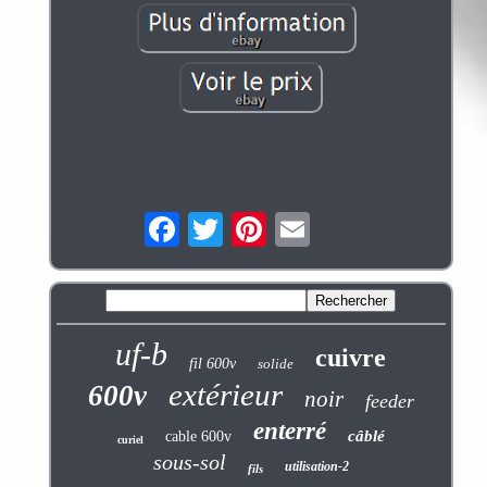
uf-b
cuivre
fil 600v
solide
extérieur
600v
noir
feeder
enterré
câblé
cable 600v
curiel
sous-sol
utilisation-2
fils