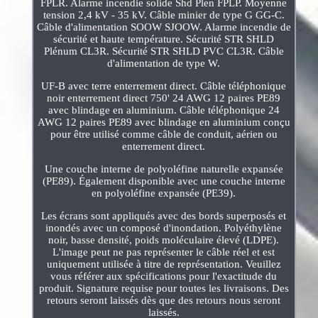
FPLR. Alarme incendie solide Shd Plen FPLP. Moyenne
tension 2,4 kV - 35 kV. Câble minier de type G GG-C.
Câble d'alimentation SOOW SJOOW. Alarme incendie de
sécurité et haute température. Sécurité STR SHLD
Plénum CL3R. Sécurité STR SHLD PVC CL3R. Câble
d'alimentation de type W.
UF-B avec terre enterrement direct. Câble téléphonique
noir enterrement direct 750' 24 AWG 12 paires PE89
avec blindage en aluminium. Câble téléphonique 24
AWG 12 paires PE89 avec blindage en aluminium conçu
pour être utilisé comme câble de conduit, aérien ou
enterrement direct.
Une couche interne de polyoléfine naturelle expansée
(PE89). Également disponible avec une couche interne
en polyoléfine expansée (PE39).
Les écrans sont appliqués avec des bords superposés et
inondés avec un composé d'inondation. Polyéthylène
noir, basse densité, poids moléculaire élevé (LDPE).
L'image peut ne pas représenter le câble réel et est
uniquement utilisée à titre de représentation. Veuillez
vous référer aux spécifications pour l'exactitude du
produit. Signature requise pour toutes les livraisons. Des
retours seront laissés dès que des retours nous seront
laissés.