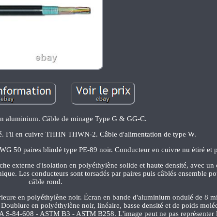
 en aluminium. Câble de minage Type G & GG-C.
té. Fil en cuivre THHN THWN-2. Câble d'alimentation de type W.
WG 50 paires blindé type PE-89 noir. Conducteur en cuivre nu étiré et p
e externe d'isolation en polyéthylène solide et haute densité, avec un
onique. Les conducteurs sont torsadés par paires puis câblés ensemble p
câble rond.
ieure en polyéthylène noir. Écran en bande d'aluminium ondulé de 8 mi
 Doublure en polyéthylène noir, linéaire, basse densité et de poids moléc
-84-608 - ASTM B3 - ASTM B258. L'image peut ne pas représenter le 