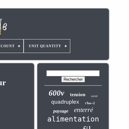
 COUNT
UNIT QUANTITY
ur
600v
tension
curiel
quadruplex
rhw-2
enterré
paysage
alimentation