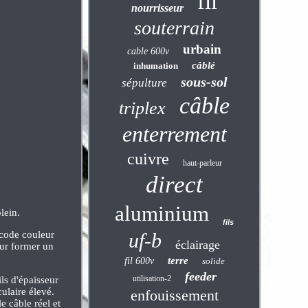
fil
nourrisseur
souterrain
urbain
cable 600v
câblé
inhumation
sous-sol
sépulture
câble
triplex
enterrement
cuivre
haut-parleur
direct
aluminium
lein.
fils
 code couleur
uf-b
éclairage
our former un
terre
fil 600v
solide
feeder
utilisation-2
ls d'épaisseur
ulaire élevé.
enfouissement
câble réel et