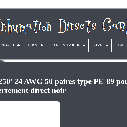
LENGTH
ISBN
PART NUMBER
SIZE
UNIT
250' 24 AWG 50 paires type PE-89 po
errement direct noir