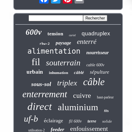
600v
quadruplex
tension
curiel
enterré
paysage
rhw-2
alimentation
nourrisseur
fil
souterrain
cable 600v
urbain
sépulture
câblé
inhumation
câble
triplex
sous-sol
enterrement
cuivre
haut-parleur
direct
aluminium
fils
uf-b
éclairage
terre
fil 600v
solide
enfouissement
feeder
utilisation-2