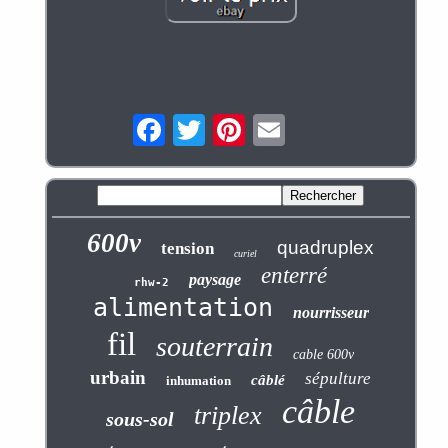
600v
quadruplex
tension
curiel
enterré
paysage
rhw-2
alimentation
nourrisseur
fil
souterrain
cable 600v
urbain
sépulture
câblé
inhumation
câble
triplex
sous-sol