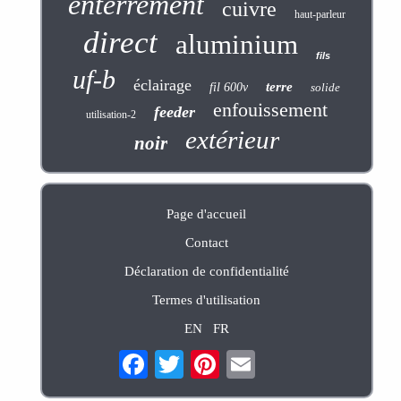
enterrement
cuivre
haut-parleur
direct
aluminium
fils
uf-b
éclairage
terre
fil 600v
solide
enfouissement
feeder
utilisation-2
extérieur
noir
Page d'accueil
Contact
Déclaration de confidentialité
Termes d'utilisation
EN
FR