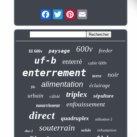
600v
feeder
paysage
fil 600v
uf-b
enterré
cable 600v
enterrement
noir
terre
alimentation
éclairage
fils
triplex
urbain
sépulture
câblé
enfouissement
nourrisseur
direct
quadruplex
utilisation-2
souterrain
solide
inhumation
rhw-2