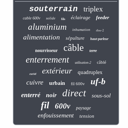
souterrain
triplex
éclairage
feeder
cable 600v
solide
fils
aluminium
inhumation
rhw-2
alimentation
sépulture
haut-parleur
câble
nourrisseur
terre
enterrement
câblé
utilisation-2
extérieur
quadruplex
curiel
uf-b
cuivre
urbain
fil 600v
direct
enterré
noir
sous-sol
fil
600v
paysage
enfouissement
tension