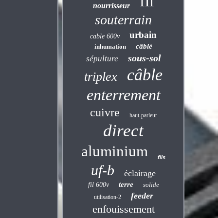
fil
nourrisseur
souterrain
urbain
cable 600v
câblé
inhumation
sous-sol
sépulture
câble
triplex
enterrement
cuivre
haut-parleur
direct
aluminium
fils
uf-b
éclairage
terre
fil 600v
solide
feeder
utilisation-2
enfouissement