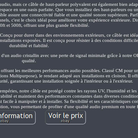
s audio, mais ce câble de haut-parleur polyvalent est également bien adap
e espace en une oasis parfaite. Que vous installiez des haut-parleurs ou u
câble assure une connectivité fiable et une qualité sonore supérieure. Parf
onnels, c'est le choix idéal pour améliorer votre expérience extérieure. D
ft et 500ft, offrant une plus grande flexibilité.
Conçu pour durer dans des environnements extérieurs, ce câble est idéa
stallations exposées. Il est conçu pour résister à des conditions difficile
durabilité et fiabilité.
d'un audio cristallin avec une perte de signal minimale grâce à notre 
qualité.
offrant les meilleures performances audio possibles. Classé CM pour une
 Multipurpose), le rendant adapté aux installations en cloison. Il offre
té, garantissant une installation soignée à l'intérieur ou à l'extérieur.
mpéries, notre câble est protégé contre les rayons UV, l'humidité et les
abilité et maintient des performances constantes dans diverses condition
facile à manipuler et à installer. Sa flexibilité et ses caractéristiques c
llation, vous permettant de profiter d'une qualité audio premium en toute f