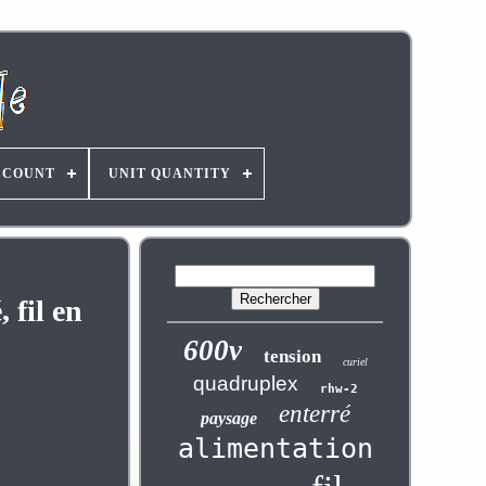
 COUNT
UNIT QUANTITY
 fil en
600v
tension
curiel
quadruplex
rhw-2
enterré
paysage
alimentation