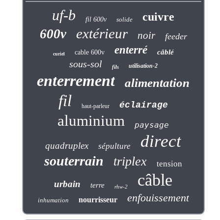
uf-b
cuivre
fil 600v
solide
extérieur
600v
noir
feeder
enterré
câblé
cable 600v
curiel
sous-sol
utilisation-2
fils
enterrement
alimentation
fil
éclairage
haut-parleur
aluminium
paysage
direct
quadruplex
sépulture
souterrain
triplex
tension
câble
urbain
terre
rhw-2
enfouissement
nourrisseur
inhumation