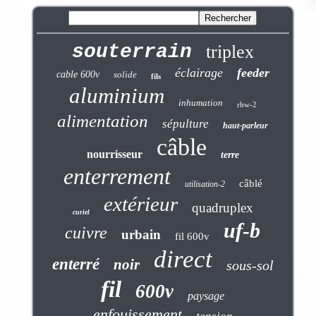
souterrain
triplex
éclairage
feeder
cable 600v
solide
fils
aluminium
inhumation
rhw-2
alimentation
sépulture
haut-parleur
câble
nourrisseur
terre
enterrement
câblé
utilisation-2
extérieur
quadruplex
curiel
uf-b
cuivre
urbain
fil 600v
direct
enterré
noir
sous-sol
fil
600v
paysage
enfouissement