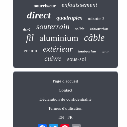
enfouissement
nourrisseur
direct
quadruplex
utilisation-2
souterrain
solide
inhumation
rhw-2
câble
fil
aluminium
extérieur
tension
haut-parleur
curiel
cuivre
sous-sol
Page d'accueil
Contact
Déclaration de confidentialité
Termes d'utilisation
EN
FR