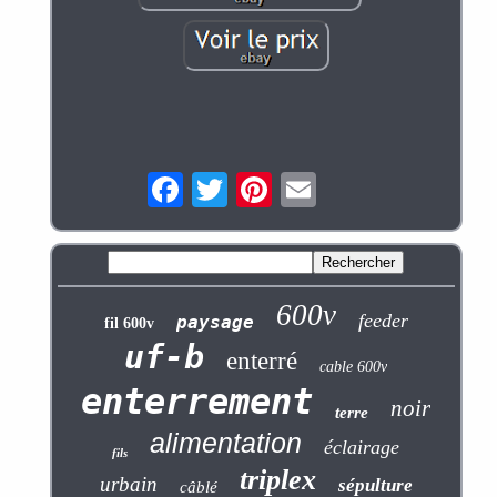
600v
feeder
paysage
fil 600v
uf-b
enterré
cable 600v
enterrement
noir
terre
alimentation
éclairage
fils
triplex
urbain
sépulture
câblé