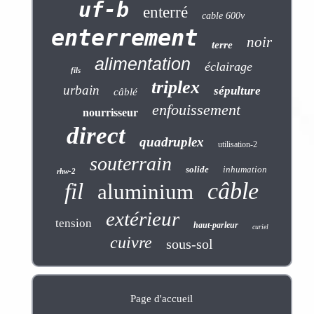
uf-b
enterré
cable 600v
enterrement
noir
terre
alimentation
éclairage
fils
triplex
urbain
sépulture
câblé
enfouissement
nourrisseur
direct
quadruplex
utilisation-2
souterrain
solide
inhumation
rhw-2
câble
fil
aluminium
extérieur
tension
haut-parleur
curiel
cuivre
sous-sol
Page d'accueil