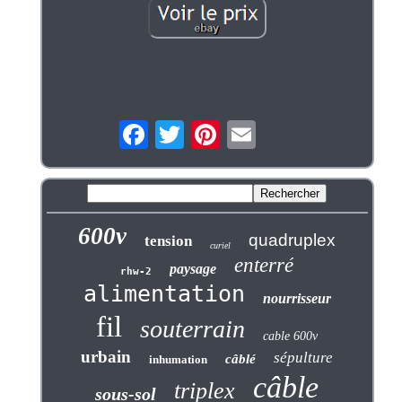
600v
quadruplex
tension
curiel
enterré
paysage
rhw-2
alimentation
nourrisseur
fil
souterrain
cable 600v
urbain
sépulture
câblé
inhumation
câble
triplex
sous-sol