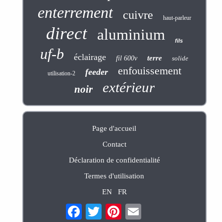
enterrement
cuivre
haut-parleur
direct
aluminium
fils
uf-b
éclairage
terre
fil 600v
solide
enfouissement
feeder
utilisation-2
extérieur
noir
Page d'accueil
Contact
Déclaration de confidentialité
Termes d'utilisation
EN
FR