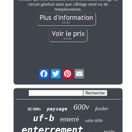
circuit général ainsi que câblage neuf ou de
remplacement.
600v
feeder
paysage
fil 600v
uf-b
enterré
cable 600v
enterrement
noir