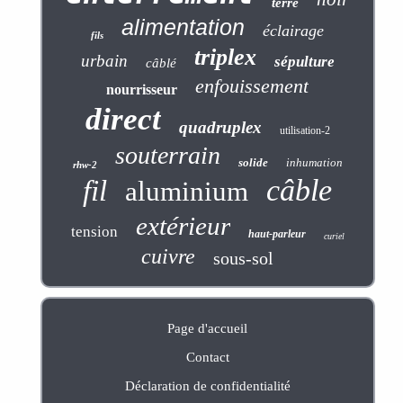
terre
alimentation
éclairage
fils
triplex
urbain
sépulture
câblé
enfouissement
nourrisseur
direct
quadruplex
utilisation-2
souterrain
solide
inhumation
rhw-2
câble
fil
aluminium
extérieur
tension
haut-parleur
curiel
cuivre
sous-sol
Page d'accueil
Contact
Déclaration de confidentialité