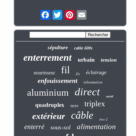
sépulture
cable 600v
enterrement
urbain
tension
fil
éclairage
nourrisseur
fils
enfouissement
inhumation
direct
aluminium
curiel
triplex
quadruplex
terre
câble
extérieur
rhw-2
alimentation
enterré
sous-sol