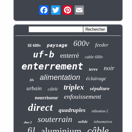
600v
feeder
paysage
fil 600v
uf-b
enterré
cable 600v
enterrement
noir
terre
alimentation
éclairage
fils
triplex
urbain
sépulture
câblé
enfouissement
nourrisseur
direct
quadruplex
utilisation-2
souterrain
solide
inhumation
rhw-2
câble
fil
aluminium