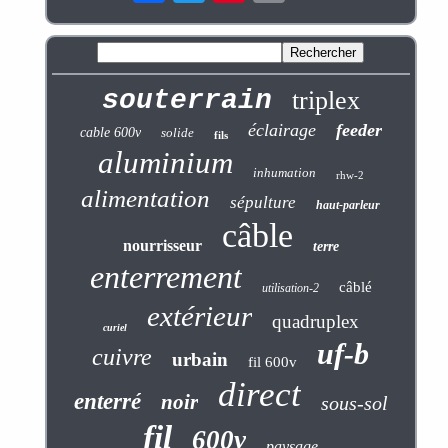
souterrain
triplex
éclairage
feeder
cable 600v
solide
fils
aluminium
inhumation
rhw-2
alimentation
sépulture
haut-parleur
câble
nourrisseur
terre
enterrement
câblé
utilisation-2
extérieur
quadruplex
curiel
uf-b
cuivre
urbain
fil 600v
direct
enterré
noir
sous-sol
fil
600v
paysage