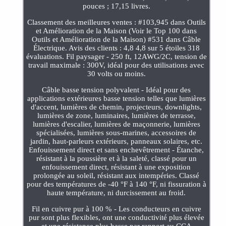
pouces ; 17,15 livres.
Classement des meilleures ventes : #103,945 dans Outils
et Amélioration de la Maison (Voir le Top 100 dans
Outils et Amélioration de la Maison) #531 dans Câble
Électrique. Avis des clients : 4,8 4,8 sur 5 étoiles 318
évaluations. Fil paysager - 250 ft, 12AWG/2C, tension de
travail maximale : 300V, idéal pour des utilisations avec
30 volts ou moins.
Câble basse tension polyvalent - Idéal pour des
applications extérieures basse tension telles que lumières
d'accent, lumières de chemin, projecteurs, downlights,
lumières de zone, luminaires, lumières de terrasse,
lumières d'escalier, lumières de maçonnerie, lumières
spécialisées, lumières sous-marines, accessoires de
jardin, haut-parleurs extérieurs, panneaux solaires, etc.
Enfouissement direct et sans enchevêtrement - Étanche,
résistant à la poussière et à la saleté, classé pour un
enfouissement direct, résistant à une exposition
prolongée au soleil, résistant aux intempéries. Classé
pour des températures de -40 °F à 140 °F, ni fissuration à
haute température, ni durcissement au froid.
Fil en cuivre pur à 100 % - Les conducteurs en cuivre
pur sont plus flexibles, ont une conductivité plus élevée
et une résistance plus basse par rapport au CCA