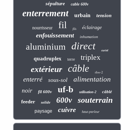
sépulture
cable 600v
enterrement
urbain
tension
fil
éclairage
nourrisseur
fils
enfouissement
inhumation
direct
aluminium
curiel
triplex
quadruplex
terre
câble
extérieur
rhw-2
alimentation
enterré
sous-sol
uf-b
noir
fil 600v
câblé
utilisation-2
souterrain
600v
feeder
solide
cuivre
paysage
haut-parleur