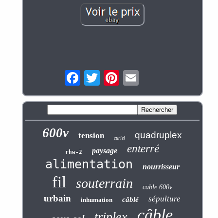
600v
quadruplex
tension
curiel
enterré
paysage
rhw-2
alimentation
nourrisseur
fil
souterrain
cable 600v
urbain
sépulture
câblé
inhumation
câble
triplex