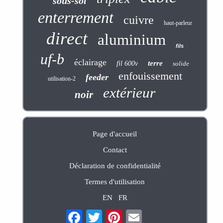
sous-sol
enterrement
cuivre
haut-parleur
direct
aluminium
fils
uf-b
éclairage
terre
fil 600v
solide
enfouissement
feeder
utilisation-2
extérieur
noir
Page d'accueil
Contact
Déclaration de confidentialité
Termes d'utilisation
EN
FR