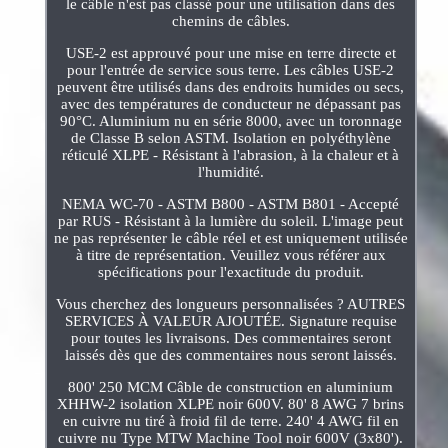
le câble n'est pas classé pour une utilisation dans des
chemins de câbles.
USE-2 est approuvé pour une mise en terre directe et
pour l'entrée de service sous terre. Les câbles USE-2
peuvent être utilisés dans des endroits humides ou secs,
avec des températures de conducteur ne dépassant pas
90°C. Aluminium nu en série 8000, avec un toronnage
de Classe B selon ASTM. Isolation en polyéthylène
réticulé XLPE - Résistant à l'abrasion, à la chaleur et à
l'humidité.
NEMA WC-70 - ASTM B800 - ASTM B801 - Accepté
par RUS - Résistant à la lumière du soleil. L'image peut
ne pas représenter le câble réel et est uniquement utilisée
à titre de représentation. Veuillez vous référer aux
spécifications pour l'exactitude du produit.
Vous cherchez des longueurs personnalisées ? AUTRES
SERVICES À VALEUR AJOUTÉE. Signature requise
pour toutes les livraisons. Des commentaires seront
laissés dès que des commentaires nous seront laissés.
800' 250 MCM Câble de construction en aluminium
XHHW-2 isolation XLPE noir 600V. 80' 8 AWG 7 brins
en cuivre nu tiré à froid fil de terre. 240' 4 AWG fil en
cuivre nu Type MTW Machine Tool noir 600V (3x80').