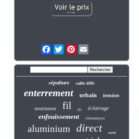
sépulture
cable 600v
enterrement
urbain
tension
fil
éclairage
nourrisseur
fils
enfouissement
inhumation
direct
aluminium
curiel