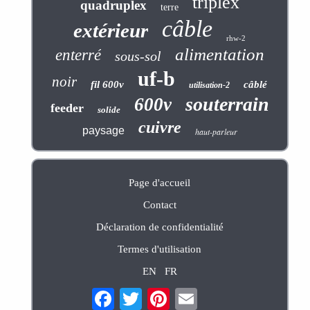
triplex
quadruplex
terre
câble
extérieur
rhw-2
alimentation
enterré
sous-sol
uf-b
noir
fil 600v
câblé
utilisation-2
souterrain
600v
feeder
solide
cuivre
paysage
haut-parleur
Page d'accueil
Contact
Déclaration de confidentialité
Termes d'utilisation
EN
FR