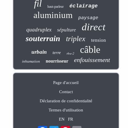
fil
éclairage
haut-parleur
aluminium
paysage
direct
quadruplex
sépulture
souterrain
triplex
tension
câble
urbain
terre
rhw-2
enfouissement
nourrisseur
inhumation
Page d'accueil
Contact
Déclaration de confidentialité
Termes d'utilisation
EN
FR