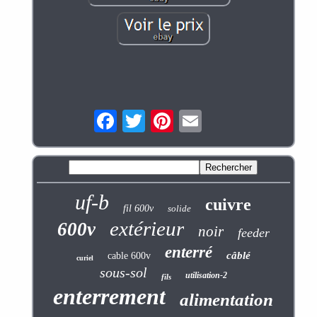
uf-b
cuivre
fil 600v
solide
extérieur
600v
noir
feeder
enterré
câblé
cable 600v
curiel
sous-sol
utilisation-2
fils
enterrement
alimentation