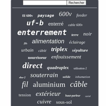
600v
feeder
paysage
fil 600v
uf-b
enterré
cable 600v
enterrement
noir
terre
alimentation
éclairage
fils
triplex
urbain
sépulture
câblé
enfouissement
nourrisseur
direct
quadruplex
utilisation-2
souterrain
solide
inhumation
rhw-2
câble
fil
aluminium
extérieur
tension
haut-parleur
curiel
cuivre
sous-sol