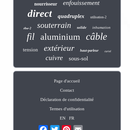
enfouissement
nourrisseur
direct
quadruplex
utilisation-2
souterrain
solide
inhumation
rhw-2
câble
fil
aluminium
extérieur
tension
haut-parleur
curiel
cuivre
sous-sol
Page d'accueil
Contact
Déclaration de confidentialité
Termes d'utilisation
EN
FR