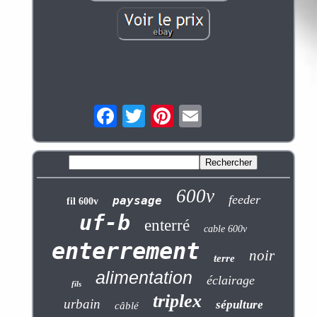
600v
feeder
paysage
fil 600v
uf-b
enterré
cable 600v
enterrement
noir
terre
alimentation
éclairage
fils
triplex
urbain
sépulture
câblé