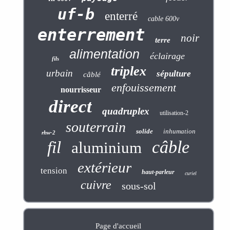
uf-b
enterré
cable 600v
enterrement
noir
terre
alimentation
éclairage
fils
triplex
urbain
sépulture
câblé
enfouissement
nourrisseur
direct
quadruplex
utilisation-2
souterrain
solide
inhumation
rhw-2
câble
fil
aluminium
extérieur
tension
haut-parleur
curiel
cuivre
sous-sol
Page d'accueil