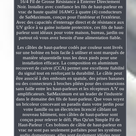
16/4 Fil de Grosse Résistance à Enterrer Directement
Noir. Installez avec confiance les fils de haut-parleur en
vrac de haute qualité 16AWG à quatre (4) conducteurs
de SatMaximum, conçus pour l'intérieur et l'extérieur.
Avec des capacités d'enterrage direct et de résistance aux
UV grâce à sa gaine isolante protectrice, ces fils de haut-
parleur sont idéaux pour votre maison, bureau, jardin ou
partout où vous avez besoin d'une alimentation fiable.
Les câbles de haut-parleur codés par couleur sont livrés
sur une bobine en bois facile à utiliser et sont marqués de
manière séquentielle tous les deux pieds pour une
installation efficace. La composition en aluminium
recouvert de cuivre (CCA) permet une excellente fiabilité
du signal tout en renforçant la durabilité. Le câble peut
être associé à des embouts en spatule, des prises bananes
ou des connecteurs à broches pliées pour des connexions
sans faille entre les haut-parleurs et les récepteurs A/V ou
amplificateurs. SatMaximum est un leader de l'industrie
dans le domaine des fils de haut-parleur. Que vous soyez
un bricoleur concevant un paradis dans votre jardin pour
votre famille ou un électricien licencié câblant un
nouveau bâtiment, nos câbles de haut-parleur sont
conçus pour relever le défi. Plus Qu'un Simple Fil de
Haut-Parleur : Ces bobines de câble de haut-parleur en
vrac ne sont pas seulement parfaites pour les systèmes
audio domestiques, elles sont également idéales pour