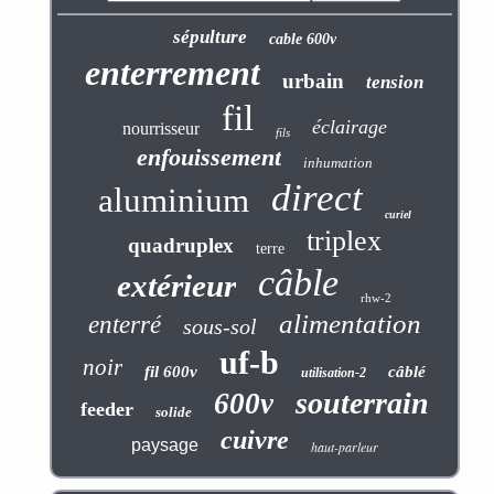
sépulture
cable 600v
enterrement
urbain
tension
fil
éclairage
nourrisseur
fils
enfouissement
inhumation
direct
aluminium
curiel
triplex
quadruplex
terre
câble
extérieur
rhw-2
alimentation
enterré
sous-sol
uf-b
noir
fil 600v
câblé
utilisation-2
souterrain
600v
feeder
solide
cuivre
paysage
haut-parleur