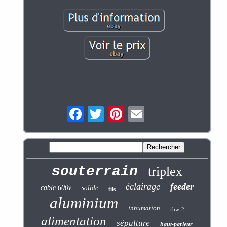
souterrain
triplex
éclairage
feeder
cable 600v
solide
fils
aluminium
inhumation
rhw-2
alimentation
sépulture
haut-parleur