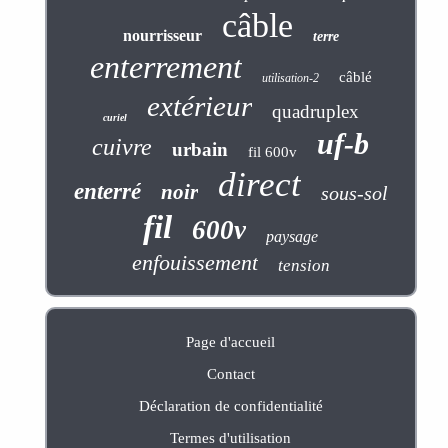
câble
nourrisseur
terre
enterrement
câblé
utilisation-2
extérieur
quadruplex
curiel
uf-b
cuivre
urbain
fil 600v
direct
enterré
noir
sous-sol
fil
600v
paysage
enfouissement
tension
Page d'accueil
Contact
Déclaration de confidentialité
Termes d'utilisation