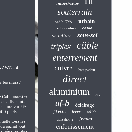
fil
nourrisseur
souterrain
urbain
cable 600v
câblé
inhumation
sous-sol
sépulture
câble
triplex
enterrement
cuivre
14 AWG - 4
haut-parleur
direct
s les murs /
aluminium
fils
de Cablemaestro
uf-b
 ces fils haut-
éclairage
ons une variété
500 pieds.
terre
fil 600v
solide
feeder
utilisation-2
tielle tous les
enfouissement
du signal tout
 pliée pour des