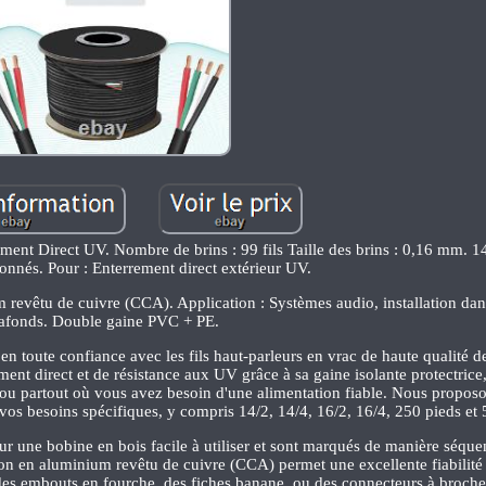
ement Direct UV. Nombre de brins : 99 fils Taille des brins : 0,16 mm. 
onnés. Pour : Enterrement direct extérieur UV.
 revêtu de cuivre (CCA). Application : Systèmes audio, installation dan
afonds. Double gaine PVC + PE.
 en toute confiance avec les fils haut-parleurs en vrac de haute qualité 
ment direct et de résistance aux UV grâce à sa gaine isolante protectrice,
 ou partout où vous avez besoin d'une alimentation fiable. Nous propos
vos besoins spécifiques, y compris 14/2, 14/4, 16/2, 16/4, 250 pieds et 
ur une bobine en bois facile à utiliser et sont marqués de manière séquen
ion en aluminium revêtu de cuivre (CCA) permet une excellente fiabilité 
à des embouts en fourche, des fiches banane, ou des connecteurs à broche