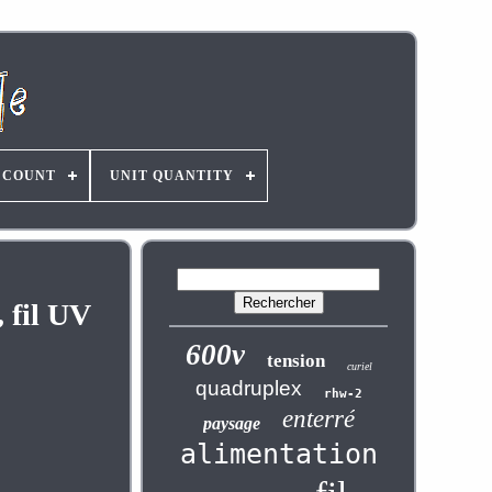
 COUNT
UNIT QUANTITY
 fil UV
600v
tension
curiel
quadruplex
rhw-2
enterré
paysage
alimentation