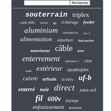
souterrain
triplex
éclairage
feeder
cable 600v
solide
fils
aluminium
inhumation
rhw-2
alimentation
sépulture
haut-parleur
câble
nourrisseur
terre
enterrement
câblé
utilisation-2
extérieur
quadruplex
curiel
uf-b
cuivre
urbain
fil 600v
direct
enterré
noir
sous-sol
fil
600v
paysage
enfouissement
tension