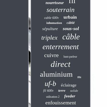
fil
nourrisseur
souterrain
urbain
cable 600v
câblé
inhumation
sous-sol
sépulture
câble
triplex
enterrement
cuivre
haut-parleur
direct
aluminium
fils
uf-b
éclairage
terre
fil 600v
solide
feeder
utilisation-2
enfouissement