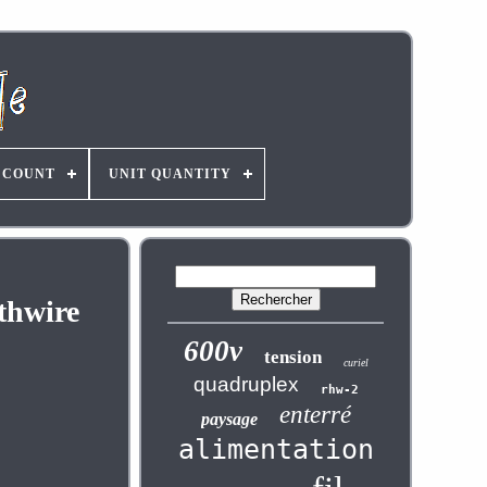
 COUNT
UNIT QUANTITY
uthwire
600v
tension
curiel
quadruplex
rhw-2
enterré
paysage
alimentation