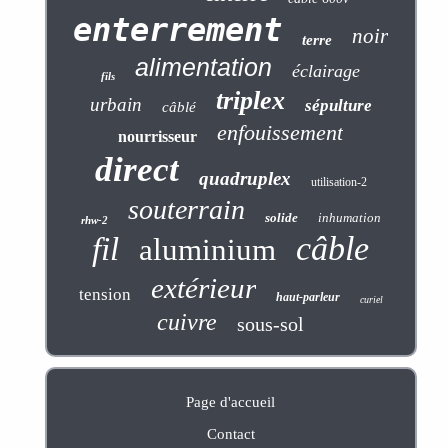
enterrement
noir
terre
alimentation
éclairage
fils
triplex
urbain
sépulture
câblé
enfouissement
nourrisseur
direct
quadruplex
utilisation-2
souterrain
solide
inhumation
rhw-2
câble
fil
aluminium
extérieur
tension
haut-parleur
curiel
cuivre
sous-sol
Page d'accueil
Contact