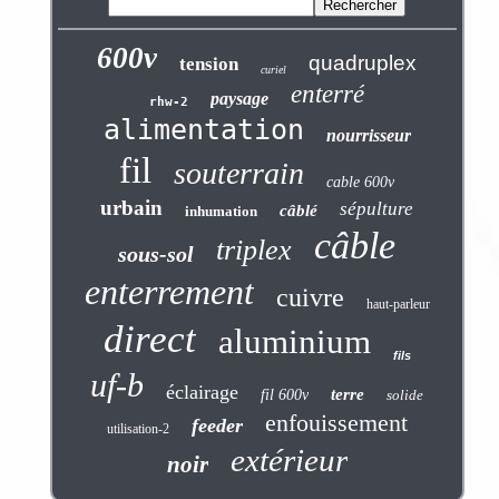
600v
quadruplex
tension
curiel
enterré
paysage
rhw-2
alimentation
nourrisseur
fil
souterrain
cable 600v
urbain
sépulture
câblé
inhumation
câble
triplex
sous-sol
enterrement
cuivre
haut-parleur
direct
aluminium
fils
uf-b
éclairage
terre
fil 600v
solide
enfouissement
feeder
utilisation-2
extérieur
noir