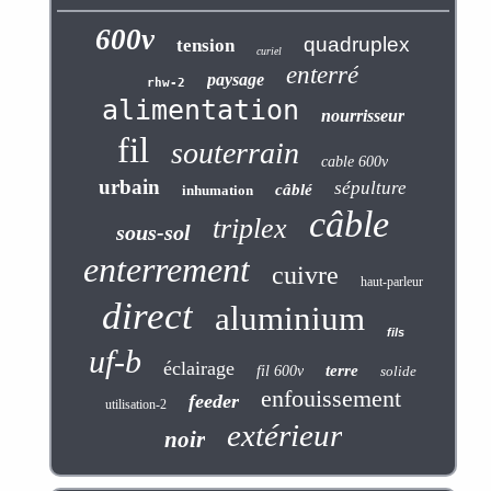
600v
quadruplex
tension
curiel
enterré
paysage
rhw-2
alimentation
nourrisseur
fil
souterrain
cable 600v
urbain
sépulture
câblé
inhumation
câble
triplex
sous-sol
enterrement
cuivre
haut-parleur
direct
aluminium
fils
uf-b
éclairage
terre
fil 600v
solide
enfouissement
feeder
utilisation-2
extérieur
noir