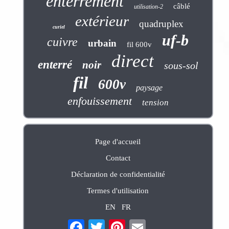
enterrement
câblé
utilisation-2
extérieur
quadruplex
curiel
uf-b
cuivre
urbain
fil 600v
direct
enterré
noir
sous-sol
fil
600v
paysage
enfouissement
tension
Page d'accueil
Contact
Déclaration de confidentialité
Termes d'utilisation
EN
FR