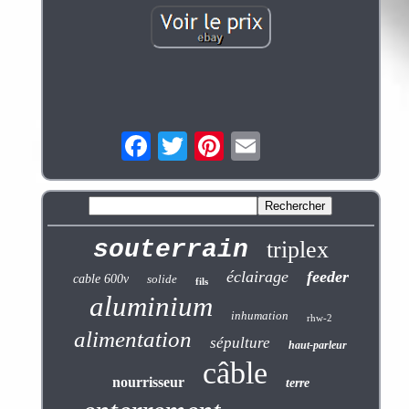
souterrain
triplex
éclairage
feeder
cable 600v
solide
fils
aluminium
inhumation
rhw-2
alimentation
sépulture
haut-parleur
câble
nourrisseur
terre