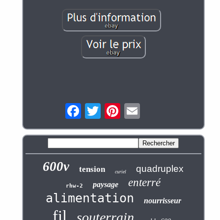
600v
quadruplex
tension
curiel
enterré
paysage
rhw-2
alimentation
nourrisseur
fil
souterrain