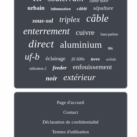
cable 600v
urbain
sépulture
câblé
inhumation
câble
triplex
sous-sol
enterrement
cuivre
haut-parleur
direct
aluminium
fils
uf-b
éclairage
terre
fil 600v
solide
enfouissement
feeder
utilisation-2
extérieur
noir
Page d'accueil
Contact
Déclaration de confidentialité
Termes d'utilisation