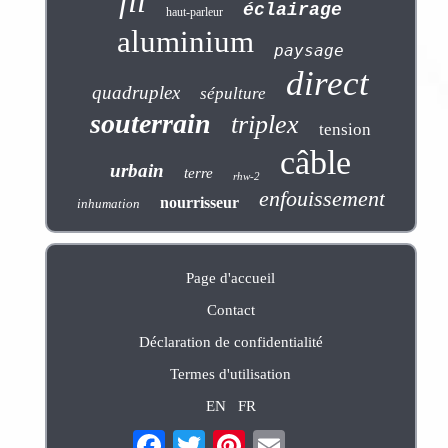
fil
éclairage
haut-parleur
aluminium
paysage
direct
quadruplex
sépulture
souterrain
triplex
tension
câble
urbain
terre
rhw-2
enfouissement
nourrisseur
inhumation
Page d'accueil
Contact
Déclaration de confidentialité
Termes d'utilisation
EN
FR