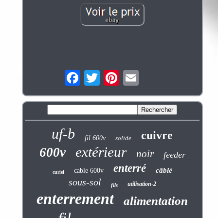
uf-b
cuivre
fil 600v
solide
extérieur
600v
noir
feeder
enterré
câblé
cable 600v
curiel
sous-sol
utilisation-2
fils
enterrement
alimentation