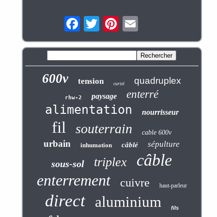
600v
quadruplex
tension
curiel
enterré
paysage
rhw-2
alimentation
nourrisseur
fil
souterrain
cable 600v
urbain
sépulture
câblé
inhumation
câble
triplex
sous-sol
enterrement
cuivre
haut-parleur
direct
aluminium
fils