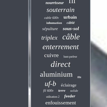
fil
nourrisseur
souterrain
urbain
cable 600v
câblé
inhumation
sous-sol
sépulture
câble
triplex
enterrement
cuivre
haut-parleur
direct
aluminium
fils
uf-b
éclairage
terre
fil 600v
solide
feeder
utilisation-2
enfouissement