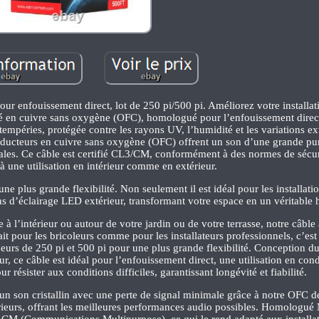
 enfouissement direct, lot de 250 pi/500 pi. Améliorez votre installat
ité en cuivre sans oxygène (OFC), homologué pour l’enfouissement direct
tempéries, protégée contre les rayons UV, l’humidité et les variations e
 conducteurs en cuivre sans oxygène (OFC) offrent un son d’une grande pu
les. Ce câble est certifié CL3/CM, conformément à des normes de sécurit
à une utilisation en intérieur comme en extérieur.
une plus grande flexibilité. Non seulement il est idéal pour les installati
ns d’éclairage LED extérieur, transformant votre espace en un véritable 
 à l’intérieur ou autour de votre jardin ou de votre terrasse, notre câble
it pour les bricoleurs comme pour les installateurs professionnels, c’est 
eurs de 250 pi et 500 pi pour une plus grande flexibilité. Conception d
r, ce câble est idéal pour l’enfouissement direct, une utilisation en con
ur résister aux conditions difficiles, garantissant longévité et fiabilité.
un son cristallin avec une perte de signal minimale grâce à notre OFC de
rieurs, offrant les meilleures performances audio possibles. Homologué
s CM (Communications Multipurpose), ce qui le rend adapté aux installat