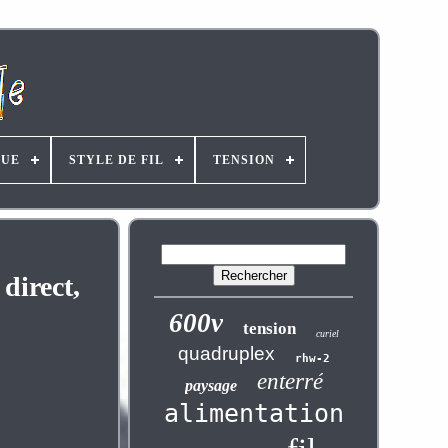
UE
STYLE DE FIL
TENSION
direct,
600v
tension
curiel
quadruplex
rhw-2
enterré
paysage
alimentation