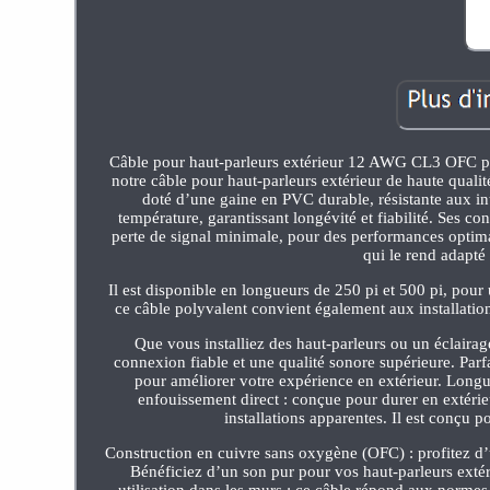
Câble pour haut-parleurs extérieur 12 AWG CL3 OFC pour
notre câble pour haut-parleurs extérieur de haute qual
doté d’une gaine en PVC durable, résistante aux in
température, garantissant longévité et fiabilité. Ses
perte de signal minimale, pour des performances optima
qui le rend adapté 
Il est disponible en longueurs de 250 pi et 500 pi, pour 
ce câble polyvalent convient également aux installatio
Que vous installiez des haut-parleurs ou un éclairage
connexion fiable et une qualité sonore supérieure. Parfa
pour améliorer votre expérience en extérieur. Longu
enfouissement direct : conçue pour durer en extérieu
installations apparentes. Il est conçu po
Construction en cuivre sans oxygène (OFC) : profitez d’
Bénéficiez d’un son pur pour vos haut-parleurs exté
utilisation dans les murs : ce câble répond aux norme