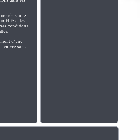
ine résistante
umidité et les
rses conditions
ller.
ilement d’une
: cuivre sans