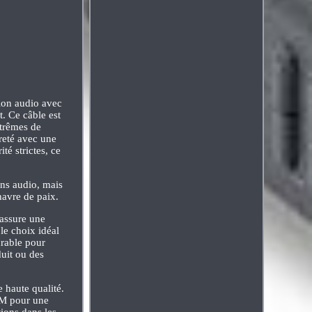
ion audio avec
. Ce câble est
xtrêmes de
reté avec une
é strictes, ce
ons audio, mais
havre de paix.
 assure une
le choix idéal
urable pour
duit ou des
 haute qualité.
 M pour une
ions dans les