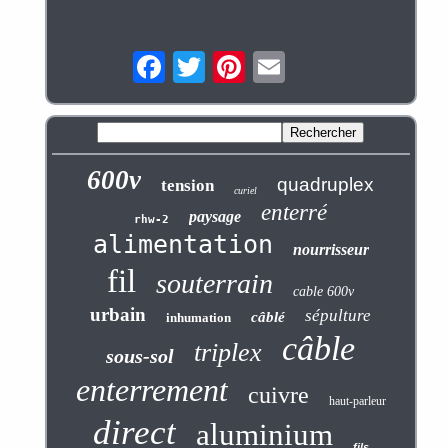
600v
quadruplex
tension
curiel
enterré
paysage
rhw-2
alimentation
nourrisseur
fil
souterrain
cable 600v
urbain
sépulture
câblé
inhumation
câble
triplex
sous-sol
enterrement
cuivre
haut-parleur
direct
aluminium
fils