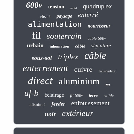
600v
quadruplex
tension
curiel
enterré
paysage
rhw-2
alimentation
nourrisseur
fil
souterrain
cable 600v
urbain
sépulture
câblé
inhumation
câble
triplex
sous-sol
enterrement
cuivre
haut-parleur
direct
aluminium
fils
uf-b
éclairage
terre
fil 600v
solide
enfouissement
feeder
utilisation-2
extérieur
noir