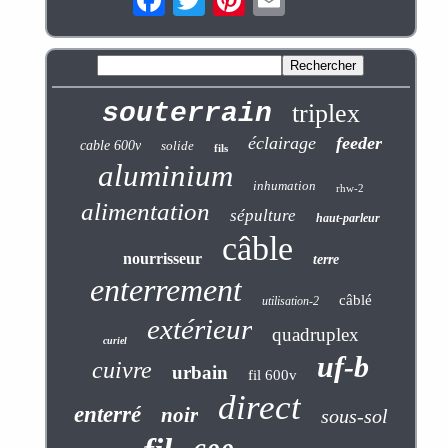
souterrain
triplex
éclairage
feeder
cable 600v
solide
fils
aluminium
inhumation
rhw-2
alimentation
sépulture
haut-parleur
câble
nourrisseur
terre
enterrement
câblé
utilisation-2
extérieur
quadruplex
curiel
uf-b
cuivre
urbain
fil 600v
direct
enterré
noir
sous-sol