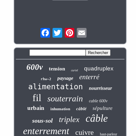
600v
quadruplex
tension
curiel
enterré
paysage
rhw-2
alimentation
nourrisseur
fil
souterrain
cable 600v
urbain
sépulture
câblé
inhumation
câble
triplex
sous-sol
enterrement
cuivre
haut-parleur