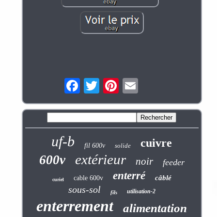
uf-b
cuivre
fil 600v
solide
extérieur
600v
noir
feeder
enterré
câblé
cable 600v
curiel
sous-sol
utilisation-2
fils
enterrement
alimentation