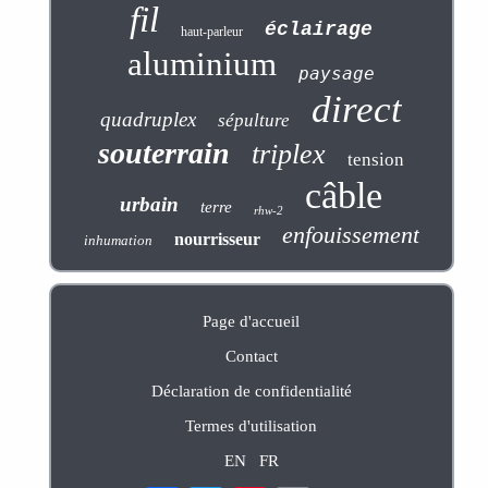
fil
éclairage
haut-parleur
aluminium
paysage
direct
quadruplex
sépulture
souterrain
triplex
tension
câble
urbain
terre
rhw-2
enfouissement
nourrisseur
inhumation
Page d'accueil
Contact
Déclaration de confidentialité
Termes d'utilisation
EN
FR