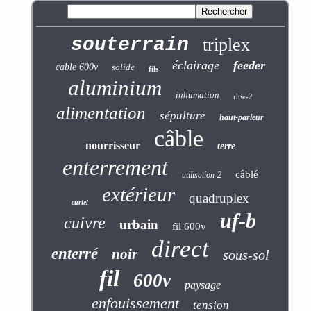
souterrain
triplex
éclairage
feeder
cable 600v
solide
fils
aluminium
inhumation
rhw-2
alimentation
sépulture
haut-parleur
câble
nourrisseur
terre
enterrement
câblé
utilisation-2
extérieur
quadruplex
curiel
uf-b
cuivre
urbain
fil 600v
direct
enterré
noir
sous-sol
fil
600v
paysage
enfouissement
tension