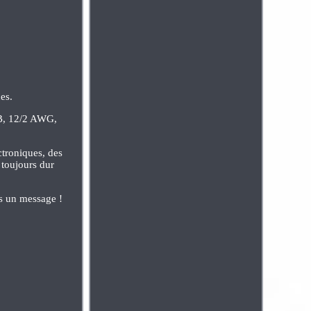
es.
F-B, 12/2 AWG,
ctroniques, des
 toujours dur
us un message !