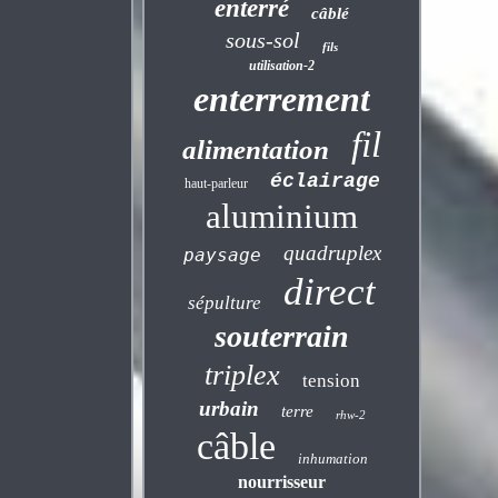
enterré
câblé
sous-sol
fils
utilisation-2
enterrement
fil
alimentation
éclairage
haut-parleur
aluminium
quadruplex
paysage
direct
sépulture
souterrain
triplex
tension
urbain
terre
rhw-2
câble
inhumation
nourrisseur