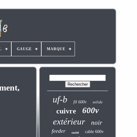
L
GAUGE
MARQUE
ement,
uf-b
fil 600v
solide
600v
cuivre
extérieur
noir
feeder
cable 600v
curiel